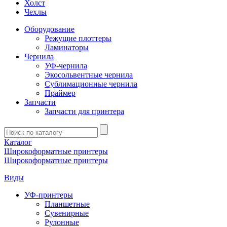
Холст
Чехлы
Оборудование
Режущие плоттеры
Ламинаторы
Чернила
УФ-чернила
Экосольвентные чернила
Сублимационные чернила
Праймер
Запчасти
Запчасти для принтера
Введите
запрос
Каталог
Широкоформатные принтеры
Широкоформатные принтеры
Виды
УФ-принтеры
Планшетные
Сувенирные
Рулонные