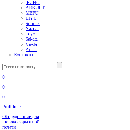
iECHO
ARK-JET
MEFU
LIYU
Sprinter
Nazdar
Toyo
Sakata
Viesta
Arista
Контакты
Введите
запрос
0
0
0
ProfPlotter
Оборудование для
широкоформатной
печати