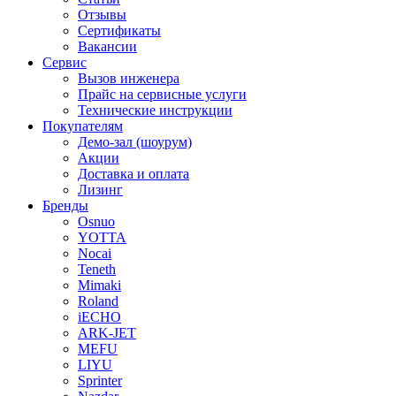
Отзывы
Сертификаты
Вакансии
Сервис
Вызов инженера
Прайс на сервисные услуги
Технические инструкции
Покупателям
Демо-зал (шоурум)
Акции
Доставка и оплата
Лизинг
Бренды
Osnuo
YOTTA
Nocai
Teneth
Mimaki
Roland
iECHO
ARK-JET
MEFU
LIYU
Sprinter