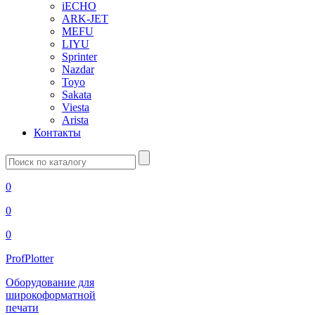
iECHO
ARK-JET
MEFU
LIYU
Sprinter
Nazdar
Toyo
Sakata
Viesta
Arista
Контакты
Введите
запрос
0
0
0
ProfPlotter
Оборудование для
широкоформатной
печати