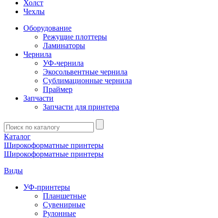
Холст
Чехлы
Оборудование
Режущие плоттеры
Ламинаторы
Чернила
УФ-чернила
Экосольвентные чернила
Сублимационные чернила
Праймер
Запчасти
Запчасти для принтера
Введите
запрос
Каталог
Широкоформатные принтеры
Широкоформатные принтеры
Виды
УФ-принтеры
Планшетные
Сувенирные
Рулонные