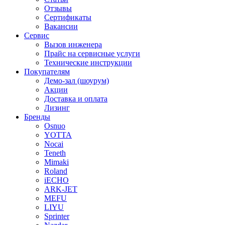
Отзывы
Сертификаты
Вакансии
Сервис
Вызов инженера
Прайс на сервисные услуги
Технические инструкции
Покупателям
Демо-зал (шоурум)
Акции
Доставка и оплата
Лизинг
Бренды
Osnuo
YOTTA
Nocai
Teneth
Mimaki
Roland
iECHO
ARK-JET
MEFU
LIYU
Sprinter