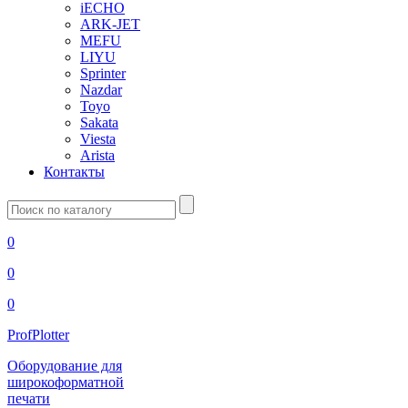
iECHO
ARK-JET
MEFU
LIYU
Sprinter
Nazdar
Toyo
Sakata
Viesta
Arista
Контакты
Введите
запрос
0
0
0
ProfPlotter
Оборудование для
широкоформатной
печати