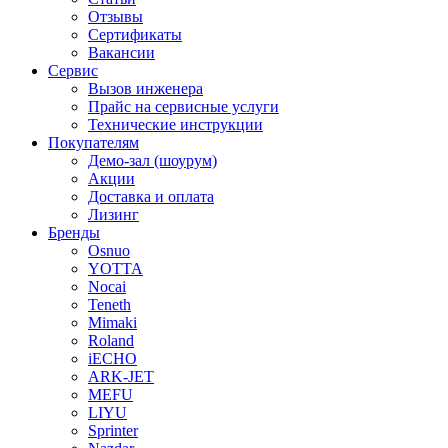
Отзывы
Сертификаты
Вакансии
Сервис
Вызов инженера
Прайс на сервисные услуги
Технические инструкции
Покупателям
Демо-зал (шоурум)
Акции
Доставка и оплата
Лизинг
Бренды
Osnuo
YOTTA
Nocai
Teneth
Mimaki
Roland
iECHO
ARK-JET
MEFU
LIYU
Sprinter