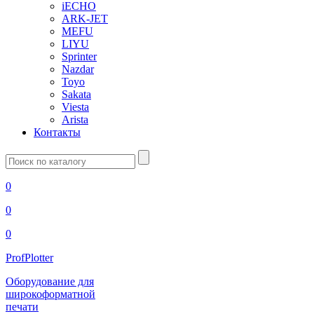
iECHO
ARK-JET
MEFU
LIYU
Sprinter
Nazdar
Toyo
Sakata
Viesta
Arista
Контакты
Введите
запрос
0
0
0
ProfPlotter
Оборудование для
широкоформатной
печати