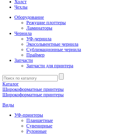
Холст
Чехлы
Оборудование
Режущие плоттеры
Ламинаторы
Чернила
УФ-чернила
Экосольвентные чернила
Сублимационные чернила
Праймер
Запчасти
Запчасти для принтера
Введите
запрос
Каталог
Широкоформатные принтеры
Широкоформатные принтеры
Виды
УФ-принтеры
Планшетные
Сувенирные
Рулонные