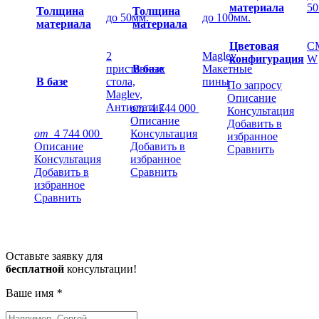
материала
50
Толщина
Толщина
до 50мм.
до 100мм.
материала
материала
Цветовая
C
2
Maglev,
конфигурация
W
приставных
В базе
Макетные
В базе
стола,
пины
По запросу
Maglev,
Описание
Антистатик
от
4 744 000
Консультация
Описание
Добавить в
от
4 744 000
Консультация
избранное
Описание
Добавить в
Сравнить
Консультация
избранное
Добавить в
Сравнить
избранное
Сравнить
Оставьте заявку для
бесплатной
консультации!
Ваше имя
*