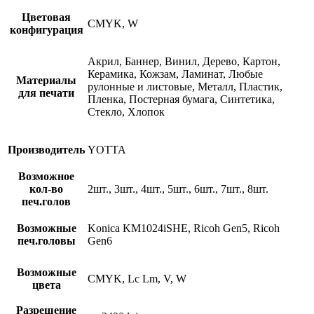
Цветовая
CMYK, W
конфигурация
Акрил, Баннер, Винил, Дерево, Картон,
Керамика, Кожзам, Ламинат, Любые
Материалы
рулонные и листовые, Металл, Пластик,
для печати
Пленка, Постерная бумага, Синтетика,
Стекло, Хлопок
Производитель
YOTTA
Возможное
кол-во
2шт., 3шт., 4шт., 5шт., 6шт., 7шт., 8шт.
печ.голов
Возможные
Konica KM1024iSHE, Ricoh Gen5, Ricoh
печ.головы
Gen6
Возможные
CMYK, Lc Lm, V, W
цвета
Разрешение