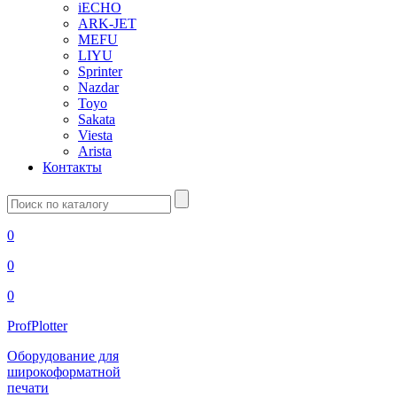
iECHO
ARK-JET
MEFU
LIYU
Sprinter
Nazdar
Toyo
Sakata
Viesta
Arista
Контакты
Введите
запрос
0
0
0
ProfPlotter
Оборудование для
широкоформатной
печати