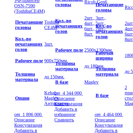
УФ-принтер
Ricoh Gen6
головы
Печатающие
OSN-7590
Ric
головы
(ToshibaCE4M)
2шт., 3шт.,
Кол.-во
Печатающие
Toshiba
4шт., 5шт.,
2шт.
печатающих
Кол.-во
головы
CE4M
6шт., 7шт.,
4шт.
голов
печатающих
8шт.
6шт.
голов
Кол.-во
8шт
печатающих
3шт.
голов
Рабочее поле
2500х1300мм.
Рабочая
180
ширина
Рабочее поле
900х750мм.
Толщина
до 180мм.
материала
Толщина
до 
Толщина
материала
до 150мм.
материала
В базе
Maglev
2
Kebab,
при
от
4 344 000
В базе
Опции
Maglev,
стол
Описание
Антистатик
Mag
Консультация
Добавить в
от
1 896 000
избранное
от
4 464 000
Описание
Сравнить
Описание
Консультация
Консультация
Добавить в
Добавить в