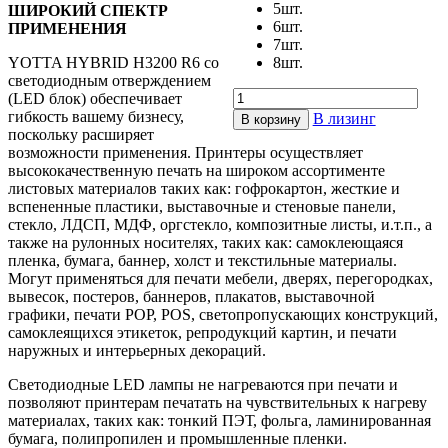
5шт.
ШИРОКИЙ СПЕКТР
6шт.
ПРИМЕНЕНИЯ
7шт.
YOTTA HYBRID H3200 R6 со
8шт.
светодиодным отверждением
Количество
(LED блок) обеспечивает
товара
гибкость вашему бизнесу,
В лизинг
В корзину
Гибридный
поскольку расширяет
УФ-
возможности применения. Принтеры осуществляет
принтер
высококачественную печать на широком ассортименте
YOTTA
листовых материалов таких как: гофрокартон, жесткие и
YD-
вспененные пластики, выставочные и стеновые панели,
H3200
стекло, ЛДСП, МДФ, оргстекло, композитные листы, и.т.п., а
(Ricoh
также на рулонных носителях, таких как: самоклеющаяся
Gen6)
пленка, бумага, баннер, холст и текстильные материалы.
Могут применяться для печати мебели, дверях, перегородках,
вывесок, постеров, баннеров, плакатов, выставочной
графики, печати POP, POS, светопропускающих конструкций,
самоклеящихся этикеток, репродукций картин, и печати
наружных и интерьерных декораций.
Светодиодные LED лампы не нагреваются при печати и
позволяют принтерам печатать на чувствительных к нагреву
материалах, таких как: тонкий ПЭТ, фольга, ламинированная
бумага, полипропилен и промышленные пленки.