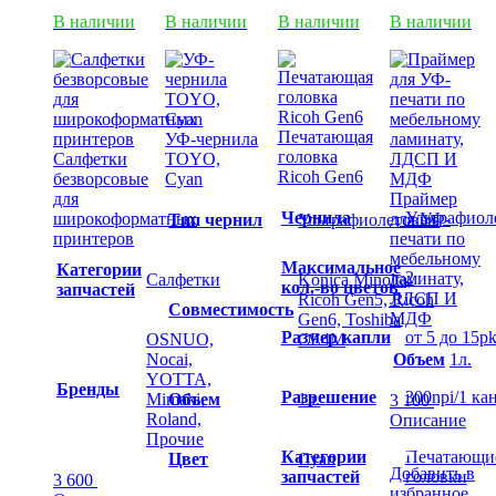
В наличии
В наличии
В наличии
В наличии
Печатающая
УФ-чернила
головка
Салфетки
TOYO,
Ricoh Gen6
безворсовые
Cyan
для
Праймер
Чернила
Ультрафиол
широкоформатных
для УФ-
Тип чернил
Ультрафиолетовые
принтеров
печати по
мебельному
Максимальное
Категории
2
ламинату,
Салфетки
Konica Minolta,
кол.-во цветов
запчастей
ЛДСП И
Ricoh Gen5, Ricoh
Совместимость
МДФ
Gen6, Toshiba
Размер капли
от 5 до 15pk
OSNUO,
CE4M
Nocai,
Объем
1л.
YOTTA,
Бренды
Разрешение
300npi/1 ка
Mimaki,
Объем
1л.
3 100
Roland,
Описание
Прочие
Категории
Печатающи
Цвет
Cyan
Добавить в
запчастей
головки
3 600
избранное