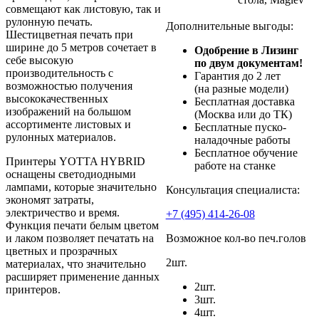
совмещают как листовую, так и
рулонную печать.
Дополнительные выгоды:
Шестицветная печать при
ширине до 5 метров сочетает в
Одобрение в Лизинг
себе высокую
по двум документам!
производительность с
Гарантия до 2 лет
возможностью получения
(на разные модели)
высококачественных
Бесплатная доставка
изображений на большом
(Москва или до ТК)
ассортименте листовых и
Бесплатные пуско-
рулонных материалов.
наладочные работы
Бесплатное обучение
Принтеры YOTTA HYBRID
работе на станке
оснащены светодиодными
лампами, которые значительно
Консультация специалиста:
экономят затраты,
электричество и время.
+7 (495) 414-26-08
Функция печати белым цветом
и лаком позволяет печатать на
Возможное кол-во печ.голов
цветных и прозрачных
2шт.
материалах, что значительно
расширяет применение данных
2шт.
принтеров.
3шт.
4шт.