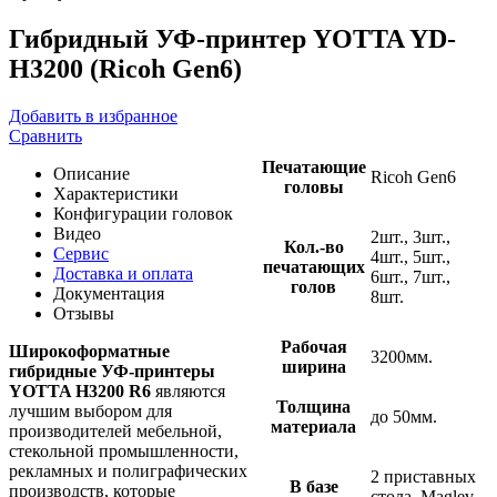
Гибридный УФ-принтер YOTTA YD-
H3200 (Ricoh Gen6)
Добавить в избранное
Сравнить
Печатающие
Описание
Ricoh Gen6
головы
Характеристики
Конфигурации головок
Видео
2шт., 3шт.,
Кол.-во
Сервис
4шт., 5шт.,
печатающих
Доставка и оплата
6шт., 7шт.,
голов
Документация
8шт.
Отзывы
Рабочая
Широкоформатные
3200мм.
ширина
гибридные УФ-принтеры
YOTTA H3200 R6
являются
Толщина
лучшим выбором для
до 50мм.
материала
производителей мебельной,
стекольной промышленности,
рекламных и полиграфических
2 приставных
В базе
производств, которые
стола, Maglev