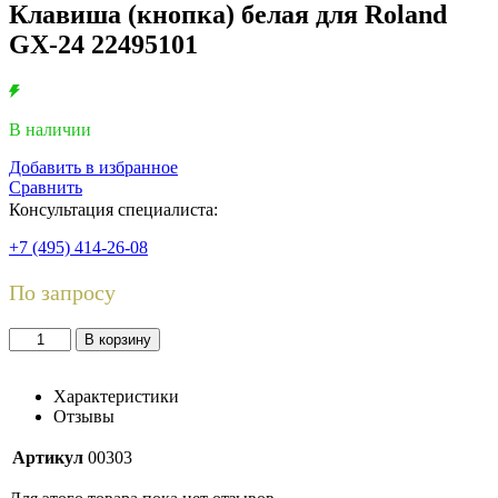
Клавиша (кнопка) белая для Roland
GX-24 22495101
В наличии
Добавить в избранное
Сравнить
Консультация специалиста:
+7 (495) 414-26-08
По запросу
Количество
В корзину
товара
Клавиша
(кнопка)
Характеристики
белая
Отзывы
для
Roland
Артикул
00303
GX-
24