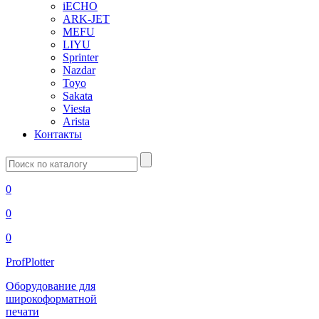
iECHO
ARK-JET
MEFU
LIYU
Sprinter
Nazdar
Toyo
Sakata
Viesta
Arista
Контакты
Введите
запрос
0
0
0
ProfPlotter
Оборудование для
широкоформатной
печати