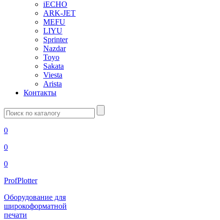
iECHO
ARK-JET
MEFU
LIYU
Sprinter
Nazdar
Toyo
Sakata
Viesta
Arista
Контакты
Введите
запрос
0
0
0
ProfPlotter
Оборудование для
широкоформатной
печати