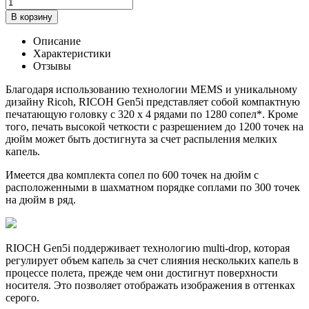
Количество
товара
В корзину
Печатающая
головка
Описание
Ricoh
Характеристики
Gen5i
Отзывы
Благодаря использованию технологии MEMS и уникальному
дизайну Ricoh, RICOH Gen5i представляет собой компактную
печатающую головку с 320 x 4 рядами по 1280 сопел*. Кроме
того, печать высокой четкости с разрешением до 1200 точек на
дюйм может быть достигнута за счет распыления мелких
капель.
Имеется два комплекта сопел по 600 точек на дюйм с
расположенными в шахматном порядке соплами по 300 точек
на дюйм в ряд.
RIOCH Gen5i поддерживает технологию multi-drop, которая
регулирует объем капель за счет слияния нескольких капель в
процессе полета, прежде чем они достигнут поверхности
носителя. Это позволяет отображать изображения в оттенках
серого.