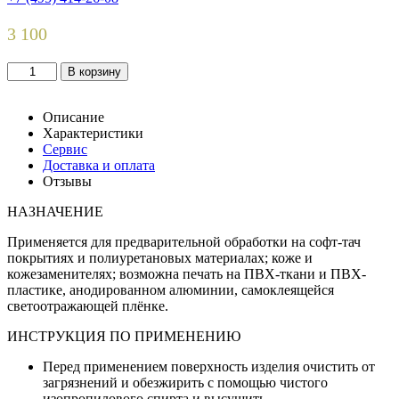
3 100
Количество
В корзину
товара
Праймер
СТ
Описание
для
Характеристики
УФ-
Сервис
печати
Доставка и оплата
по
Отзывы
софт-
НАЗНАЧЕНИЕ
тач
покрытиям,
Применяется для предварительной обработки на софт-тач
полиуретановым
покрытиях и полиуретановых материалах; коже и
материалам,
кожезаменителях; возможна печать на ПВХ-ткани и ПВХ-
кожа
пластике, анодированном алюминии, самоклеящейся
и
светоотражающей плёнке.
кожезаменители,
ПВХ-
ИНСТРУКЦИЯ ПО ПРИМЕНЕНИЮ
пластик,
анодированный
Перед применением поверхность изделия очистить от
алюминий
загрязнений и обезжирить с помощью чистого
изопропилового спирта и высушить.