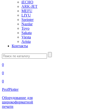
iECHO
ARK-JET
MEFU
LIYU
Sprinter
Nazdar
Toyo
Sakata
Viesta
Arista
Контакты
Введите
запрос
0
0
0
ProfPlotter
Оборудование для
широкоформатной
печати