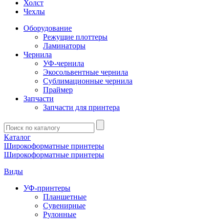
Холст
Чехлы
Оборудование
Режущие плоттеры
Ламинаторы
Чернила
УФ-чернила
Экосольвентные чернила
Сублимационные чернила
Праймер
Запчасти
Запчасти для принтера
Введите
запрос
Каталог
Широкоформатные принтеры
Широкоформатные принтеры
Виды
УФ-принтеры
Планшетные
Сувенирные
Рулонные