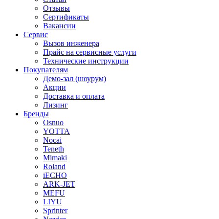
Отзывы
Сертификаты
Вакансии
Сервис
Вызов инженера
Прайс на сервисные услуги
Технические инструкции
Покупателям
Демо-зал (шоурум)
Акции
Доставка и оплата
Лизинг
Бренды
Osnuo
YOTTA
Nocai
Teneth
Mimaki
Roland
iECHO
ARK-JET
MEFU
LIYU
Sprinter