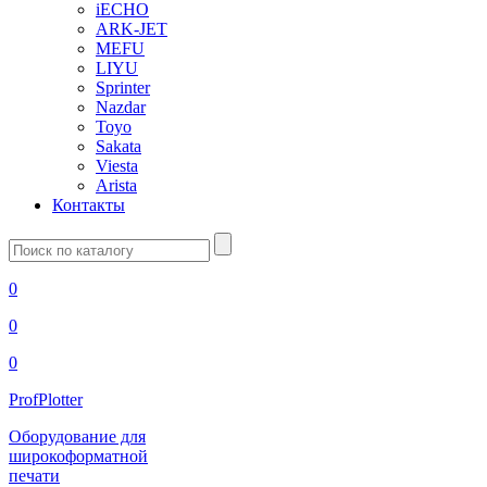
iECHO
ARK-JET
MEFU
LIYU
Sprinter
Nazdar
Toyo
Sakata
Viesta
Arista
Контакты
Введите
запрос
0
0
0
ProfPlotter
Оборудование для
широкоформатной
печати